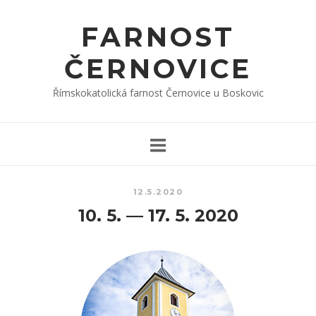
Skip
to
FARNOST
content
ČERNOVICE
Římskokatolická farnost Černovice u Boskovic
12.5.2020
10. 5. — 17. 5. 2020